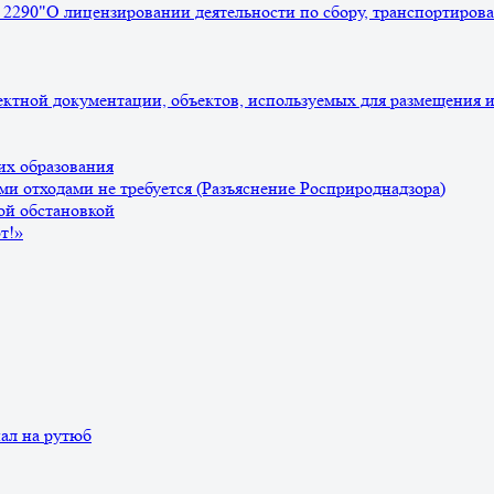
N 2290"О лицензировании деятельности по сбору, транспортиро
ктной документации, объектов, используемых для размещения и 
их образования
и отходами не требуется (Разъяснение Росприроднадзора)
ой обстановкой
т!»