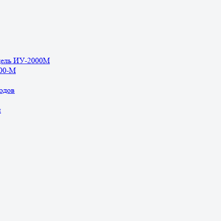
дель ИУ-2000М
500-М
одов
ы