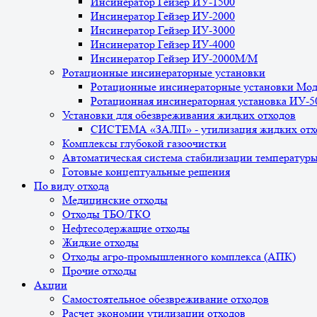
Инсинератор Гейзер ИУ-1500
Инсинератор Гейзер ИУ-2000
Инсинератор Гейзер ИУ-3000
Инсинератор Гейзер ИУ-4000
Инсинератор Гейзер ИУ-2000М/М
Ротационные инсинераторные установки
Ротационные инсинераторные установки Мо
Ротационная инсинераторная установка ИУ-
Установки для обезвреживания жидких отходов
СИСТЕМА «ЗАЛП» - утилизация жидких отх
Комплексы глубокой газоочистки
Автоматическая система стабилизации температур
Готовые концептуальные решения
По виду отхода
Медицинские отходы
Отходы ТБО/ТКО
Нефтесодержащие отходы
Жидкие отходы
Отходы агро-промышленного комплекса (АПК)
Прочие отходы
Акции
Самостоятельное обезвреживание отходов
Расчет экономии утилизации отходов