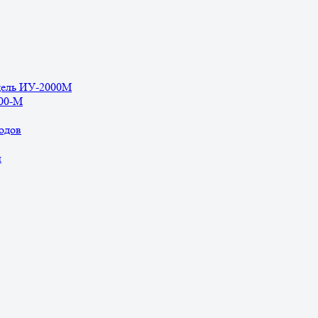
дель ИУ-2000М
500-М
одов
ы