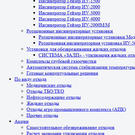
Инсинератор Гейзер ИУ-1500
Инсинератор Гейзер ИУ-2000
Инсинератор Гейзер ИУ-3000
Инсинератор Гейзер ИУ-4000
Инсинератор Гейзер ИУ-2000М/М
Ротационные инсинераторные установки
Ротационные инсинераторные установки Мо
Ротационная инсинераторная установка ИУ-
Установки для обезвреживания жидких отходов
СИСТЕМА «ЗАЛП» - утилизация жидких отх
Комплексы глубокой газоочистки
Автоматическая система стабилизации температур
Готовые концептуальные решения
По виду отхода
Медицинские отходы
Отходы ТБО/ТКО
Нефтесодержащие отходы
Жидкие отходы
Отходы агро-промышленного комплекса (АПК)
Прочие отходы
Акции
Самостоятельное обезвреживание отходов
Расчет экономии утилизации отходов