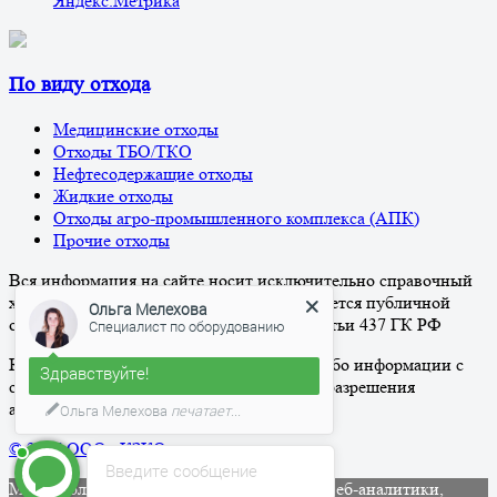
Яндекс.Метрика
По виду отхода
Медицинские отходы
Отходы ТБО/ТКО
Нефтесодержащие отходы
Жидкие отходы
Отходы агро-промышленного комплекса (АПК)
Прочие отходы
Вся информация на сайте носит исключительно справочный
характер и ни при каких условиях не является публичной
Ольга Мелехова
офертой, определяемой положениями Статьи 437 ГК РФ
Специалист по оборудованию
Копирование и распространение какой-либо информации с
Здравствуйте!
сайта строго запрещено без письменного разрешения
администрации
Ольга Мелехова
печатает...
© 2026 ООО «КЗКО»
Введите сообщение
Мы используем файлы
cookies
и сервисы веб-аналитики,